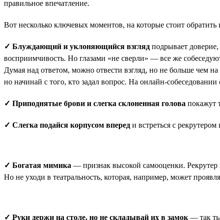
правильное впечатление.
Вот несколько ключевых моментов, на которые стоит обратить
✓ Блуждающий и уклоняющийся взгляд
подрывает доверие, 
восприимчивость. Но глазами «не сверли» — все же собеседуют 
Думая над ответом, можно отвести взгляд, но не больше чем на
но начинай с того, кто задал вопрос. На онлайн-собеседовании
✓ Приподнятые брови и слегка склоненная голова
покажут т
✓ Слегка подайся корпусом вперед
и встреться с рекрутером 
✓ Богатая мимика
— признак высокой самооценки. Рекрутер м
Но не уходи в театральность, которая, например, может прояв
✓ Руки держи на столе, но не складывай их в замок
— так ты