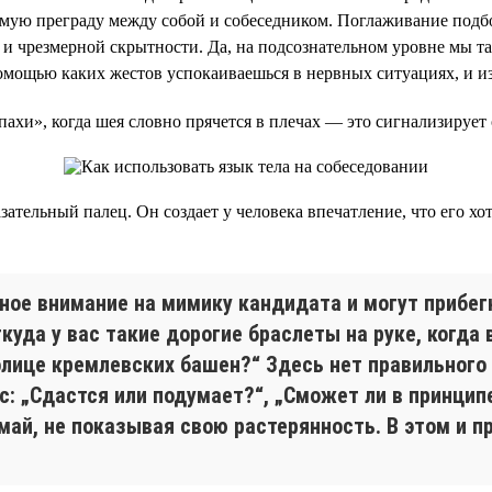
мую преграду между собой и собеседником. Поглаживание подбо
и чрезмерной скрытности. Да, на подсознательном уровне мы так
помощью каких жестов успокаиваешься в нервных ситуациях, и и
ахи», когда шея словно прячется в плечах — это сигнализирует 
зательный палец. Он создает у человека впечатление, что его хо
ое внимание на мимику кандидата и могут прибегн
уда у вас такие дорогие браслеты на руке, когда 
лице кремлевских башен?“ Здесь нет правильного 
с: „Сдастся или подумает?“, „Сможет ли в принцип
ай, не показывая свою растерянность. В этом и пр