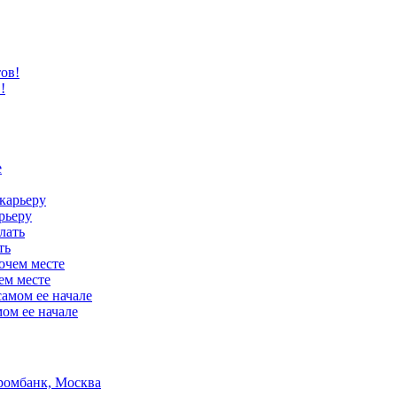
!
рьеру
ть
ем месте
ом ее начале
ромбанк, Москва