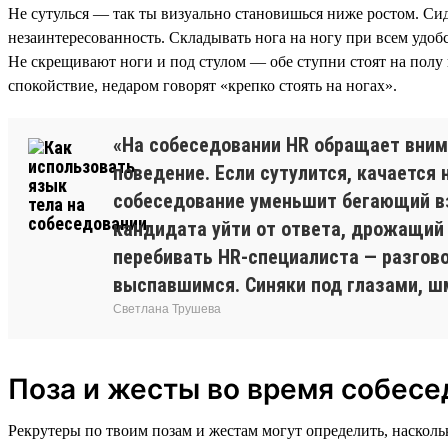
Не сутулься — так ты визуально становишься ниже ростом. Си
незаинтересованность. Складывать нога на ногу при всем удо
Не скрещивают ноги и под стулом — обе ступни стоят на полу
спокойствие, недаром говорят «крепко стоять на ногах».
«На собеседовании HR обращает внима
поведение. Если сутулится, качается
собеседование уменьшит бегающий взг
кандидата уйти от ответа, дрожащий 
перебивать HR-специалиста — разгово
выспавшимся. Синяки под глазами, шм
Светлана Трушева
Поза и жесты во время собесе
Рекрутеры по твоим позам и жестам могут определить, наскольк