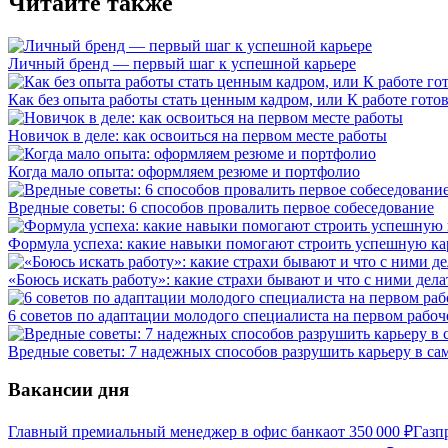
Читайте также
Личный бренд — первый шаг к успешной карьере
Как без опыта работы стать ценным кадром, или К работе готов
Новичок в деле: как освоиться на первом месте работы
Когда мало опыта: оформляем резюме и портфолио
Вредные советы: 6 способов провалить первое собеседование
Формула успеха: какие навыки помогают строить успешную ка
«Боюсь искать работу»: какие страхи бывают и что с ними дела
6 советов по адаптации молодого специалиста на первом рабоч
Вредные советы: 7 надежных способов разрушить карьеру в сам
Вакансии дня
Главный премиальный менеджер в офис банка
от
350 000
₽
Газп