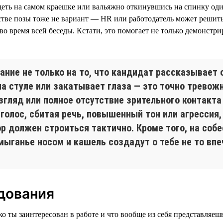
деть на самом краешке или вальяжно откинувшись на спинку од
бстве позы тоже не вариант — HR или работодатель может решит
 во время всей беседы. Кстати, это помогает не только демонс
ние не только на то, что кандидат рассказывает о
 на стуле или закатывает глаза — это точно трево
ляд или полное отсутствие зрительного контакта 
голос, сбитая речь, повышенный тон или агрессия
р должен строиться тактично. Кроме того, на со
ыганье носом и кашель создадут о тебе не то впе
дования
о ты заинтересован в работе и что вообще из себя представляеш