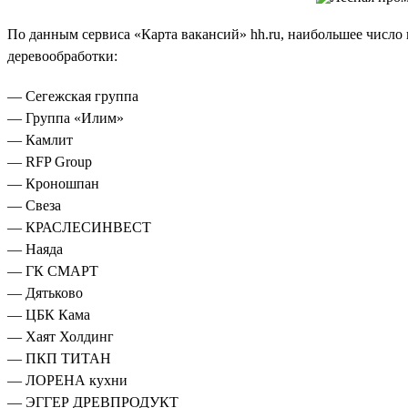
По данным сервиса «Карта вакансий» hh.ru, наибольшее число 
деревообработки:
— Сегежская группа
— Группа «Илим»
— Камлит
— RFP Group
— Кроношпан
— Свеза
— КРАСЛЕСИНВЕСТ
— Наяда
— ГК СМАРТ
— Дятьково
— ЦБК Кама
— Хаят Холдинг
— ПКП ТИТАН
— ЛОРЕНА кухни
— ЭГГЕР ДРЕВПРОДУКТ