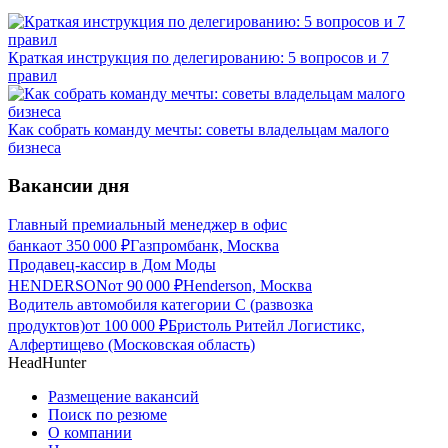
Краткая инструкция по делегированию: 5 вопросов и 7
правил
Как собрать команду мечты: советы владельцам малого
бизнеса
Вакансии дня
Главный премиальный менеджер в офис
банка
от
350 000
₽
Газпромбанк, Москва
Продавец-кассир в Дом Моды
HENDERSON
от
90 000
₽
Henderson, Москва
Водитель автомобиля категории C (развозка
продуктов)
от
100 000
₽
Бристоль Ритейл Логистикс,
Алфертищево (Московская область)
HeadHunter
Размещение вакансий
Поиск по резюме
О компании