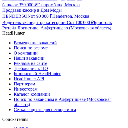
банка
от
350 000
₽
Газпромбанк, Москва
Продавец-кассир в Дом Моды
HENDERSON
от
90 000
₽
Henderson, Москва
Водитель-экспедитор категории С
от
100 000
₽
Бристоль
Ритейл Логистикс, Алфертищево (Московская область)
HeadHunter
Размещение вакансий
Поиск по резюме
О компании
Наши вакансии
Реклама на сайте
Требования к ПО
Безопасный HeadHunter
HeadHunter API
Партнерам
Инвесторам
Каталог компаний
Поиск по вакансиям в Алфертищеве (Московская
область)
Сетка: соцсеть для нетворкинга
Соискателям