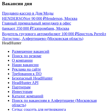
Вакансии дня
Продавец-кассир в Дом Моды
HENDERSON
от
90 000
₽
Henderson, Москва
Главный премиальный менеджер в офис
банка
от
350 000
₽
Газпромбанк, Москва
Водитель грузового автомобиля
от
100 000
₽
Бристоль Ритейл
Логистикс, Алфертищево (Московская область)
HeadHunter
Размещение вакансий
Поиск по резюме
О компании
Наши вакансии
Реклама на сайте
Требования к ПО
Безопасный HeadHunter
HeadHunter API
Партнерам
Инвесторам
Каталог компаний
Поиск по вакансиям в Алфертищеве (Московская
область)
Сетка: соцсеть для нетворкинга