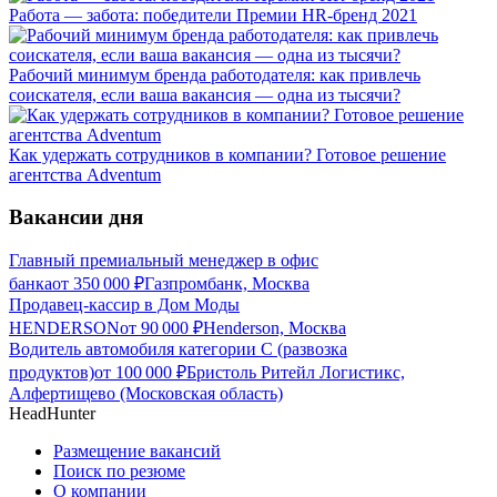
Работа — забота: победители Премии HR-бренд 2021
Рабочий минимум бренда работодателя: как привлечь
соискателя, если ваша вакансия — одна из тысячи?
Как удержать сотрудников в компании? Готовое решение
агентства Adventum
Вакансии дня
Главный премиальный менеджер в офис
банка
от
350 000
₽
Газпромбанк, Москва
Продавец-кассир в Дом Моды
HENDERSON
от
90 000
₽
Henderson, Москва
Водитель автомобиля категории C (развозка
продуктов)
от
100 000
₽
Бристоль Ритейл Логистикс,
Алфертищево (Московская область)
HeadHunter
Размещение вакансий
Поиск по резюме
О компании