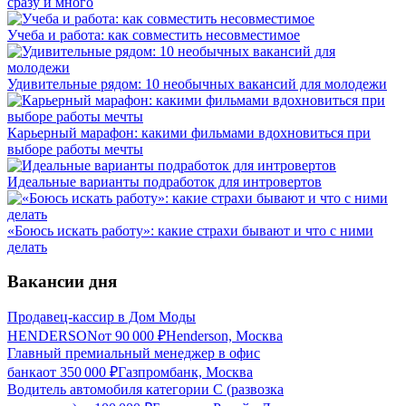
сразу и много
Учеба и работа: как совместить несовместимое
Удивительные рядом: 10 необычных вакансий для молодежи
Карьерный марафон: какими фильмами вдохновиться при
выборе работы мечты
Идеальные варианты подработок для интровертов
«Боюсь искать работу»: какие страхи бывают и что с ними
делать
Вакансии дня
Продавец-кассир в Дом Моды
HENDERSON
от
90 000
₽
Henderson, Москва
Главный премиальный менеджер в офис
банка
от
350 000
₽
Газпромбанк, Москва
Водитель автомобиля категории C (развозка