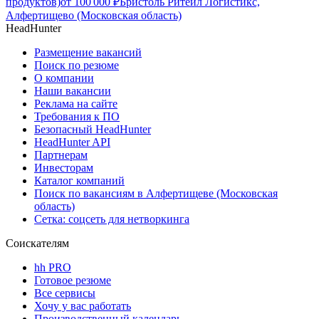
продуктов)
от
100 000
₽
Бристоль Ритейл Логистикс,
Алфертищево (Московская область)
HeadHunter
Размещение вакансий
Поиск по резюме
О компании
Наши вакансии
Реклама на сайте
Требования к ПО
Безопасный HeadHunter
HeadHunter API
Партнерам
Инвесторам
Каталог компаний
Поиск по вакансиям в Алфертищеве (Московская
область)
Сетка: соцсеть для нетворкинга
Соискателям
hh PRO
Готовое резюме
Все сервисы
Хочу у вас работать
Производственный календарь