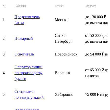
№
Вакансия
Регион
Зарплата
Представитель
до 130 000 ₽
1
Москва
банка
до вычета нал
Санкт-
от 50 000 до 6
2
Пожарный
Петербург
до вычета нал
3
Осветитель
Новосибирск
до 54 000 ₽ на
Оператор линии
от 65 000 ₽ до
4
по производству
Воронеж
налогов
бумаги
Специалист
5
Хабаровск
75 000 ₽ на ру
по выкупу акций