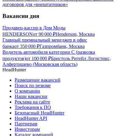
договоров для «внештатников»
Вакансии дня
Продавец-кассир в Дом Моды
HENDERSON
от
90 000
₽
Henderson, Москва
Главный премиальный менеджер в офис
банка
от
350 000
₽
Газпромбанк, Москва
Водитель автомобиля категории C (развозка
продуктов)
от
100 000
₽
Бристоль Ритейл Логистикс,
Алфертищево (Московская область)
HeadHunter
Размещение вакансий
Поиск по резюме
О компании
Наши вакансии
Реклама на сайте
Требования к ПО
Безопасный HeadHunter
HeadHunter API
Партнерам
Инвесторам
Каталог компаний