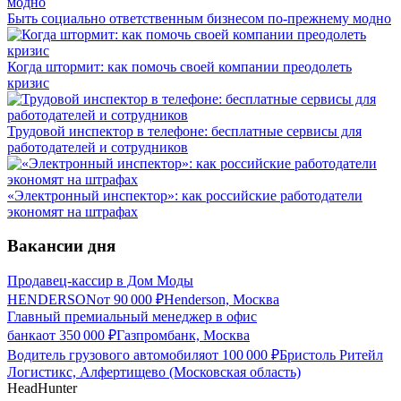
Быть социально ответственным бизнесом по-прежнему модно
Когда штормит: как помочь своей компании преодолеть
кризис
Трудовой инспектор в телефоне: бесплатные сервисы для
работодателей и сотрудников
«Электронный инспектор»: как российские работодатели
экономят на штрафах
Вакансии дня
Продавец-кассир в Дом Моды
HENDERSON
от
90 000
₽
Henderson, Москва
Главный премиальный менеджер в офис
банка
от
350 000
₽
Газпромбанк, Москва
Водитель грузового автомобиля
от
100 000
₽
Бристоль Ритейл
Логистикс, Алфертищево (Московская область)
HeadHunter