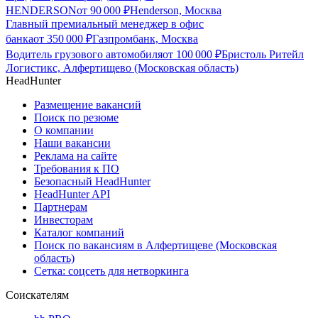
HENDERSON
от
90 000
₽
Henderson, Москва
Главный премиальный менеджер в офис
банка
от
350 000
₽
Газпромбанк, Москва
Водитель грузового автомобиля
от
100 000
₽
Бристоль Ритейл
Логистикс, Алфертищево (Московская область)
HeadHunter
Размещение вакансий
Поиск по резюме
О компании
Наши вакансии
Реклама на сайте
Требования к ПО
Безопасный HeadHunter
HeadHunter API
Партнерам
Инвесторам
Каталог компаний
Поиск по вакансиям в Алфертищеве (Московская
область)
Сетка: соцсеть для нетворкинга
Соискателям