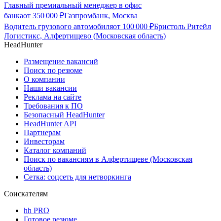
Главный премиальный менеджер в офис
банка
от
350 000
₽
Газпромбанк, Москва
Водитель грузового автомобиля
от
100 000
₽
Бристоль Ритейл
Логистикс, Алфертищево (Московская область)
HeadHunter
Размещение вакансий
Поиск по резюме
О компании
Наши вакансии
Реклама на сайте
Требования к ПО
Безопасный HeadHunter
HeadHunter API
Партнерам
Инвесторам
Каталог компаний
Поиск по вакансиям в Алфертищеве (Московская
область)
Сетка: соцсеть для нетворкинга
Соискателям
hh PRO
Готовое резюме