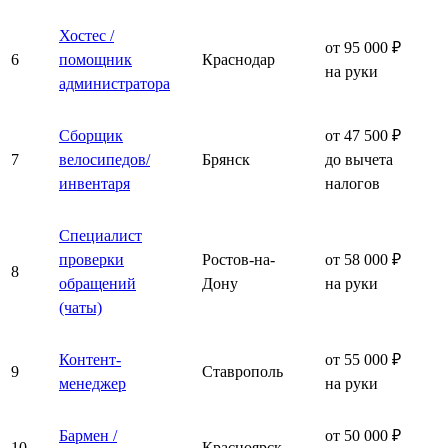
Хостес /
от 95 000 ₽
6
помощник
Краснодар
на руки
администратора
Сборщик
от 47 500 ₽
7
велосипедов/
Брянск
до вычета
инвентаря
налогов
Специалист
проверки
Ростов-на-
от 58 000 ₽
8
обращений
Дону
на руки
(чаты)
Контент-
от 55 000 ₽
9
Ставрополь
менеджер
на руки
Бармен /
от 50 000 ₽
10
Красноярск