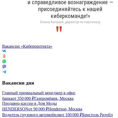
и справедливое вознаграждение —
присоединяйтесь к нашей
киберкоманде!»
Елена Калацей, директор по персоналу
Вакансии «Киберпротекта»
Вакансии дня
Главный премиальный менеджер в офис
банка
от
350 000
₽
Газпромбанк, Москва
Продавец-кассир в Дом Моды
HENDERSON
от
90 000
₽
Henderson, Москва
Водитель грузового автомобиля
от
100 000
₽
Бристоль Ритейл