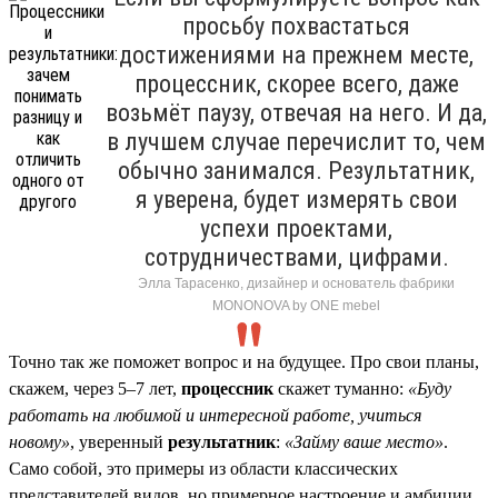
просьбу похвастаться
достижениями на прежнем месте,
процессник, скорее всего, даже
возьмёт паузу, отвечая на него. И да,
в лучшем случае перечислит то, чем
обычно занимался. Результатник,
я уверена, будет измерять свои
успехи проектами,
сотрудничествами, цифрами.
Элла Тарасенко, дизайнер и основатель фабрики
MONONOVA by ONE mebel
Точно так же поможет вопрос и на будущее. Про свои планы,
скажем, через 5–7 лет,
процессник
скажет туманно:
«Буду
работать на любимой и интересной работе, учиться
новому»
, уверенный
результатник
:
«Займу ваше место»
.
Само собой, это примеры из области классических
представителей видов, но примерное настроение и амбиции