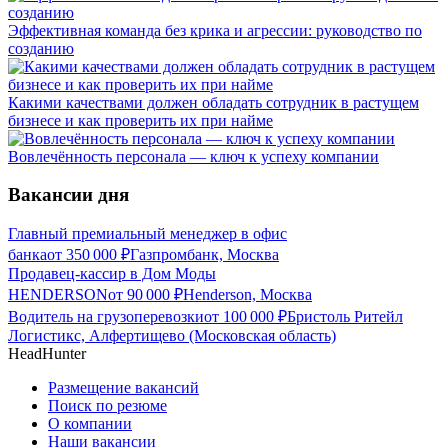
Эффективная команда без крика и агрессии: руководство по
созданию
Какими качествами должен обладать сотрудник в растущем
бизнесе и как проверить их при найме
Вовлечённость персонала — ключ к успеху компании
Вакансии дня
Главный премиальный менеджер в офис
банка
от
350 000
₽
Газпромбанк, Москва
Продавец-кассир в Дом Моды
HENDERSON
от
90 000
₽
Henderson, Москва
Водитель на грузоперевозки
от
100 000
₽
Бристоль Ритейл
Логистикс, Алфертищево (Московская область)
HeadHunter
Размещение вакансий
Поиск по резюме
О компании
Наши вакансии