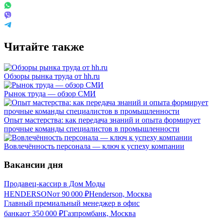
Читайте также
Обзоры рынка труда от hh.ru
Рынок труда — обзор СМИ
Опыт мастерства: как передача знаний и опыта формирует
прочные команды специалистов в промышленности
Вовлечённость персонала — ключ к успеху компании
Вакансии дня
Продавец-кассир в Дом Моды
HENDERSON
от
90 000
₽
Henderson, Москва
Главный премиальный менеджер в офис
банка
от
350 000
₽
Газпромбанк, Москва