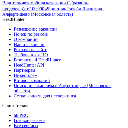
Водитель автомобиля категории C (развозка
продуктов)
от
100 000
₽
Бристоль Ритейл Логистикс,
Алфертищево (Московская область)
HeadHunter
Размещение вакансий
Поиск по резюме
О компании
Наши вакансии
Реклама на сайте
Требования к ПО
Безопасный HeadHunter
HeadHunter API
Партнерам
Инвесторам
Каталог компаний
Поиск по вакансиям в Алфертищеве (Московская
область)
Сетка: соцсеть для нетворкинга
Соискателям
hh PRO
Готовое резюме
Все сервисы