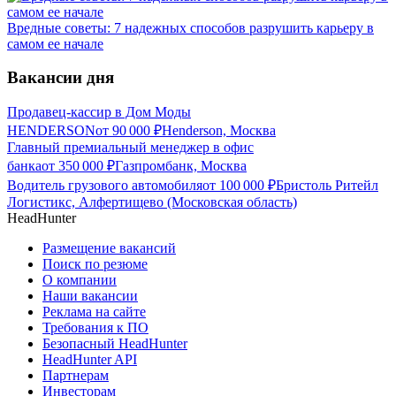
Вредные советы: 7 надежных способов разрушить карьеру в
самом ее начале
Вакансии дня
Продавец-кассир в Дом Моды
HENDERSON
от
90 000
₽
Henderson, Москва
Главный премиальный менеджер в офис
банка
от
350 000
₽
Газпромбанк, Москва
Водитель грузового автомобиля
от
100 000
₽
Бристоль Ритейл
Логистикс, Алфертищево (Московская область)
HeadHunter
Размещение вакансий
Поиск по резюме
О компании
Наши вакансии
Реклама на сайте
Требования к ПО
Безопасный HeadHunter
HeadHunter API
Партнерам
Инвесторам