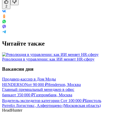
2
Читайте также
Революция в управлении: как ИИ меняет HR-сферу
Вакансии дня
Продавец-кассир в Дом Моды
HENDERSON
от
90 000
₽
Henderson, Москва
Главный премиальный менеджер в офис
банка
от
350 000
₽
Газпромбанк, Москва
Водитель-экспедитор категории С
от
100 000
₽
Бристоль
Ритейл Логистикс, Алфертищево (Московская область)
HeadHunter