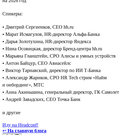
на 2026 год
Спикеры:
• Дмитрий Сергиенков, CEO hh.ru
• Марат Исмагулов, HR-директор Альфа-Банка
• Дарья Золотухина, HR-директор Яндекса
• Нина Осовицкая, директор Бренд-центра hh.ru
• Марьяна Гланштейн, CPO Алисы и умных устройств
• Антон Байцур, CEO Авиасейлс
• Виктор Тарнавский, директор по ИИ Т-Банка
• Александр Жариков, CPO HR Tech стрим «Найм
и онбординг», МТС
• Анна Акиньшина, генеральный директор, ГК Самолет
• Андрей Завадских, СЕО Точка Банк
и другие
Иду на Headconf!
↩
На главную блога