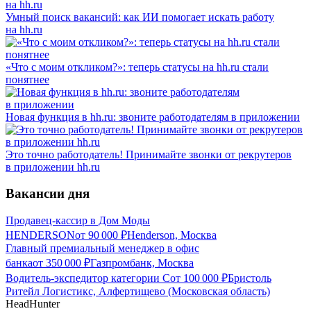
Умный поиск вакансий: как ИИ помогает искать работу
на hh.ru
«Что с моим откликом?»: теперь статусы на hh.ru стали
понятнее
Новая функция в hh.ru: звоните работодателям в приложении
Это точно работодатель! Принимайте звонки от рекрутеров
в приложении hh.ru
Вакансии дня
Продавец-кассир в Дом Моды
HENDERSON
от
90 000
₽
Henderson, Москва
Главный премиальный менеджер в офис
банка
от
350 000
₽
Газпромбанк, Москва
Водитель-экспедитор категории С
от
100 000
₽
Бристоль
Ритейл Логистикс, Алфертищево (Московская область)
HeadHunter