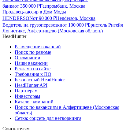
банка
от
350 000
₽
Газпромбанк, Москва
Продавец-кассир в Дом Моды
HENDERSON
от
90 000
₽
Henderson, Москва
Водитель на грузоперевозки
от
100 000
₽
Бристоль Ритейл
Логистикс, Алфертищево (Московская область)
HeadHunter
Размещение вакансий
Поиск по резюме
О компании
Наши вакансии
Реклама на сайте
Требования к ПО
Безопасный HeadHunter
HeadHunter API
Партнерам
Инвесторам
Каталог компаний
Поиск по вакансиям в Алфертищеве (Московская
область)
Сетка: соцсеть для нетворкинга
Соискателям