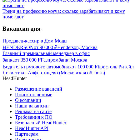
Тренд на профессию коуча: сколько зарабатывают и кому
помогают
Вакансии дня
Продавец-кассир в Дом Моды
HENDERSON
от
90 000
₽
Henderson, Москва
Главный премиальный менеджер в офис
банка
от
350 000
₽
Газпромбанк, Москва
Водитель грузового автомобиля
от
100 000
₽
Бристоль Ритейл
Логистикс, Алфертищево (Московская область)
HeadHunter
Размещение вакансий
Поиск по резюме
О компании
Наши вакансии
Реклама на сайте
Требования к ПО
Безопасный HeadHunter
HeadHunter API
Партнерам
Инвесторам