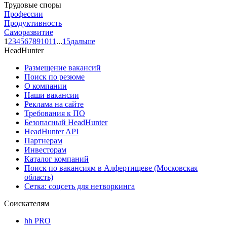
Трудовые споры
Профессии
Продуктивность
Саморазвитие
1
2
3
4
5
6
7
8
9
10
11
...
15
дальше
HeadHunter
Размещение вакансий
Поиск по резюме
О компании
Наши вакансии
Реклама на сайте
Требования к ПО
Безопасный HeadHunter
HeadHunter API
Партнерам
Инвесторам
Каталог компаний
Поиск по вакансиям в Алфертищеве (Московская
область)
Сетка: соцсеть для нетворкинга
Соискателям
hh PRO