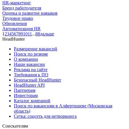
HR-маркетинг
Бренд работодателя
Оценка и развитие навыков
Трудовое право
Обновления
Автоматизация HR
1
2
3
4
5
6
7
8
9
10
11
...
88
дальше
HeadHunter
Размещение вакансий
Поиск по резюме
О компании
Наши вакансии
Реклама на сайте
Требования к ПО
Безопасный HeadHunter
HeadHunter API
Партнерам
Инвесторам
Каталог компаний
Поиск по вакансиям в Алфертищеве (Московская
область)
Сетка: соцсеть для нетворкинга
Соискателям