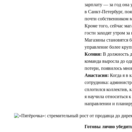
зарплату — за год она 
в Санкт-Петербург, по
почти собственником м
Кроме того, сейчас ма
гости заходят утром з
Магазины становятся б
управление более круп
Ксения:
В должность д
команда выросла до од
потери, появилось мног
Анастасия:
Когда я в 
сотрудника: администра
сплотился коллектив, 
я научила относиться к
направлении и планиру
Готовы лично убедить