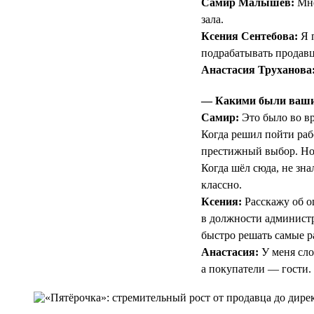
Самир Малышев:
Мне
зала.
Ксения Сентебова:
Я п
подрабатывать продав
Анастасия Труханова
— Какими были ваши 
Самир:
Это было во вр
Когда решил пойти раб
престижный выбор. Но 
Когда шёл сюда, не зна
классно.
Ксения:
Расскажу об о
в должности администр
быстро решать самые ра
Анастасия:
У меня сло
а покупатели — гости.