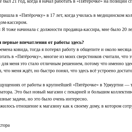
 был 21 год, когда я начал работать в «Пятёрочке» на позиции с
ришла в «Пятёрочку» в 17 лет, когда училась в медицинском ко
цом-кассиром.
:
Я тоже начинала с должности продавца-кассира, мне было 20 ле
первые впечатления от работы здесь?
емена ковида, тогда я потерял работу в общепите и около месяца
отать в «Пятёрочку», многие из моих сверстников считали, что 
для меня это стало отличным решением, потому что именно здес
л, что меня ждёт, но быстро понял, что здесь всё устроено достат
щущениях от работы в крупнейшей «Пятёрочке» в Удмуртии — т
атора. Это был новый магазин с пекарней и большим коллекти
зные задачи, но это было очень интересно.
жилось отношение к магазину как к своему дому, в котором сот