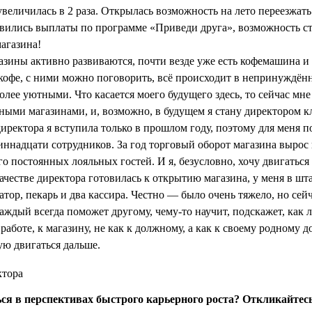
увеличилась в 2 раза. Открылась возможность на лето переезжат
явились выплаты по программе «Приведи друга», возможность ста
агазина!
газины активно развиваются, почти везде уже есть кофемашина и
а кофе, с ними можно поговорить, всё происходит в непринуждён
олее уютными. Что касается моего будущего здесь, то сейчас мн
ными магазинами, и, возможно, в будущем я стану директором кл
иректора я вступила только в прошлом году, поэтому для меня 
иннадцати сотрудников. За год торговый оборот магазина вырос
о постоянных лояльных гостей. И я, безусловно, хочу двигаться
качестве директора готовилась к открытию магазина, у меня в шт
тор, пекарь и два кассира. Честно — было очень тяжело, но сейч
каждый всегда поможет другому, чему-то научит, подскажет, как
 работе, к магазину, не как к должному, а как к своему родному д
ю двигаться дальше.
ся в перспективах быстрого карьерного роста? Откликайтес