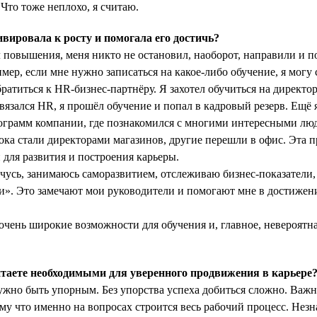
 Что тоже неплохо, я считаю.
ировала к росту и помогала его достичь?
л повышения, меня никто не остановил, наоборот, направили и по
мер, если мне нужно записаться на какое-либо обучение, я могу с
ратиться к HR-бизнес-партнёру. Я захотел обучиться на директор
вязался HR, я прошёл обучение и попал в кадровый резерв. Ещё 
рограмм компании, где познакомился с многими интересными лю
тока стали директорами магазинов, другие перешли в офис. Эта 
для развития и построения карьеры.
чусь, занимаюсь саморазвитием, отслеживаю бизнес-показатели,
и». Это замечают мои руководители и помогают мне в достиже
 очень широкие возможности для обучения и, главное, невероятн
таете необходимыми для уверенного продвижения в карьере
но быть упорным. Без упорства успеха добиться сложно. Важно
ому что именно на вопросах строится весь рабочий процесс. Нез