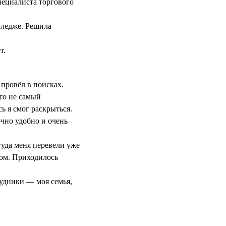
пециалиста торгового
лледже. Решила
т.
 провёл в поисках.
это не самый
ь я смог раскрыться.
очно удобно и очень
уда меня перевели уже
вом. Приходилось
рудники — моя семья,