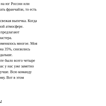
ь на юг России или
ть франчайзи, то есть
 свежая выпечка. Когда
ной атмосфере.
е предлагают
астера.
поменялось многое. Моя
 на 35%, снизились
 дальше.
ате было всего четыре
ас у нас уже заметно
 лучше. Всю команду
ому. Вот в этом
ь!