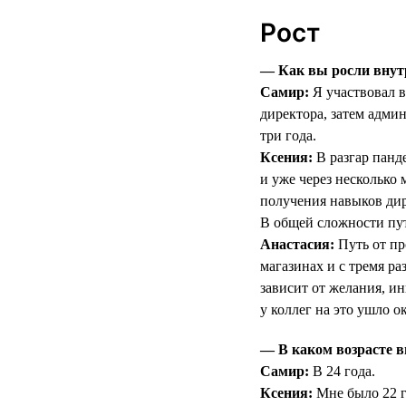
Рост
— Как вы росли внут
Самир:
Я участвовал в
директора, затем админ
три года.
Ксения:
В разгар панд
и уже через несколько
получения навыков дир
В общей сложности пут
Анастасия:
Путь от пр
магазинах и с тремя р
зависит от желания, ин
у коллег на это ушло ок
— В каком возрасте в
Самир:
В 24 года.
Ксения:
Мне было 22 г