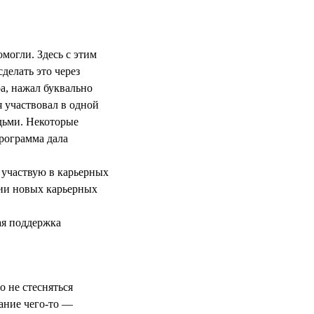
могли. Здесь с этим
делать это через
а, нажал буквально
я участвовал в одной
дьми. Некоторые
программа дала
 участвую в карьерных
нии новых карьерных
ая поддержка
?
 не стесняться
нание чего-то —