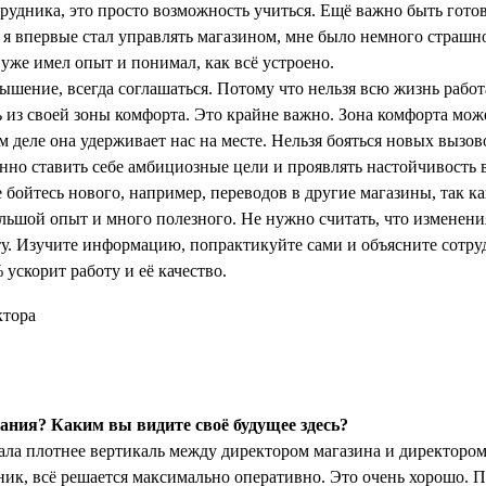
трудника, это просто возможность учиться. Ещё важно быть готов
 я впервые стал управлять магазином, мне было немного страшно
 уже имел опыт и понимал, как всё устроено.
ышение, всегда соглашаться. Потому что нельзя всю жизнь работ
 из своей зоны комфорта. Это крайне важно. Зона комфорта може
м деле она удерживает нас на месте. Нельзя бояться новых вызо
но ставить себе амбициозные цели и проявлять настойчивость 
 бойтесь нового, например, переводов в другие магазины, так как
ольшой опыт и много полезного. Не нужно считать, что изменени
у. Изучите информацию, попрактикуйте сами и объясните сотру
 ускорит работу и её качество.
ния? Каким вы видите своё будущее здесь?
ла плотнее вертикаль между директором магазина и директором 
ик, всё решается максимально оперативно. Это очень хорошо.