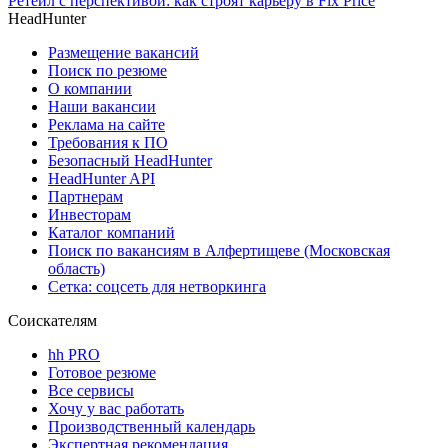
Ретейл с перспективой: как строят карьеру в Fix Price
HeadHunter
Размещение вакансий
Поиск по резюме
О компании
Наши вакансии
Реклама на сайте
Требования к ПО
Безопасный HeadHunter
HeadHunter API
Партнерам
Инвесторам
Каталог компаний
Поиск по вакансиям в Алфертищеве (Московская
область)
Сетка: соцсеть для нетворкинга
Соискателям
hh PRO
Готовое резюме
Все сервисы
Хочу у вас работать
Производственный календарь
Экспертная рекомендация