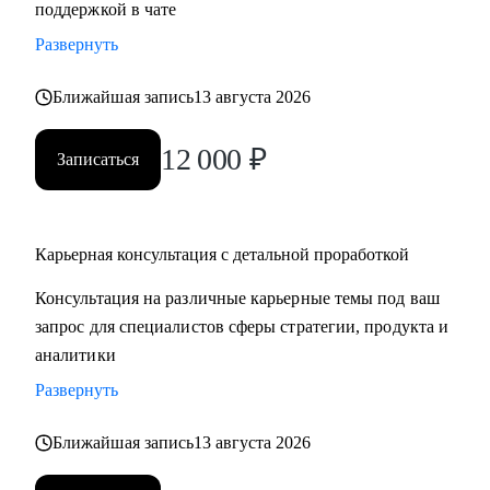
поддержкой в чате
продающее резюме / LinkedIn
Развернуть
• Проведу mock-interview и дам практические
рекомендации по улучшению презентации
Ближайшая запись
13 августа 2026
• Научу нетворчить эффективно и с результатом для
карьеры
12 000
₽
Записаться
• Для тех, кто только задумался о получении визы талантов
в США (EB1-A, O1), расскажу о процессе, поделюсь
ресурсами и контактами, подберу релевантные ресурсы/
организации для закрытия критериев
Карьерная консультация с детальной проработкой
• Для поступающих в бизнес-школы, помогу со стратегией
Консультация на различные карьерные темы под ваш
поступления, а также проверкой материалов (например,
запрос для специалистов сферы стратегии, продукта и
эссе, резюме, рекомендательные письма)
аналитики
Развернуть
Кому могу помочь:
Мои консультации подойдут тем, кто:
Ближайшая запись
13 августа 2026
• Хочет найти работу в IT, FMCG, e-commerce на позициях:
Analytics, Strategy & Ops, Go-To-Market, Product