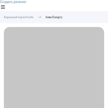
Создать резюме
Карьерный маркетплейс
Анна
Есицугу