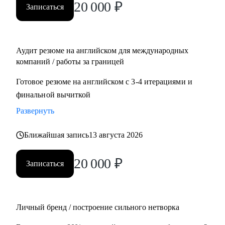
20 000
₽
Записаться
Management, Project Management
• Планирует переехать в Европу или США или уже ищет
там работу
• Думает об иммиграции в США по визе талантов О1 /
Аудит резюме на английском для международных
ЕВ1-А
компаний / работы за границей
• Хочет поступить в топовые бизнес школы в Европе
Готовое резюме на английском с 3-4 итерациями и
финальной вычиткой
Развернуть
Ближайшая запись
13 августа 2026
20 000
₽
Записаться
Личный бренд / построение сильного нетворка