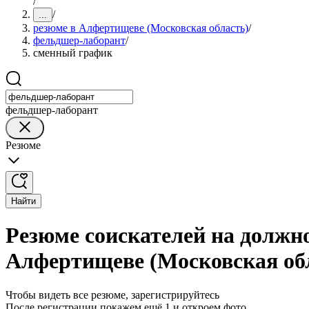
/
/
...
резюме в Алфертищеве (Московская область)
/
фельдшер-лаборант
/
сменный график
фельдшер-лаборант
Резюме
Найти
Резюме соискателей на должн
Алфертищеве (Московская об
Чтобы видеть все резюме, зарегистрируйтесь
После регистрации покажем ещё 1 и откроем фото