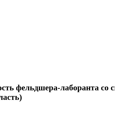
ость фельдшера-лаборанта со
ласть)