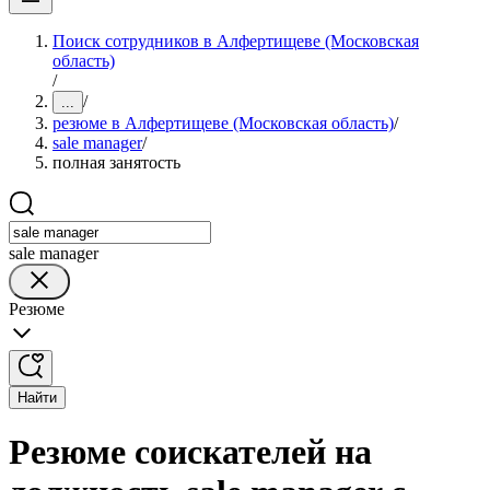
Поиск сотрудников в Алфертищеве (Московская
область)
/
/
...
резюме в Алфертищеве (Московская область)
/
sale manager
/
полная занятость
sale manager
Резюме
Найти
Резюме соискателей на