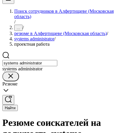
Поиск сотрудников в Алфертищеве (Московская
область)
/
/
...
резюме в Алфертищеве (Московская область)
/
systems administrator
/
проектная работа
systems administrator
Резюме
Найти
Резюме соискателей на