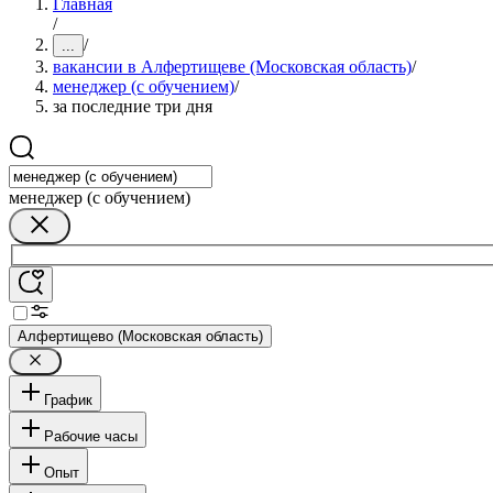
Главная
/
/
...
вакансии в Алфертищеве (Московская область)
/
менеджер (с обучением)
/
за последние три дня
менеджер (с обучением)
Алфертищево (Московская область)
График
Рабочие часы
Опыт