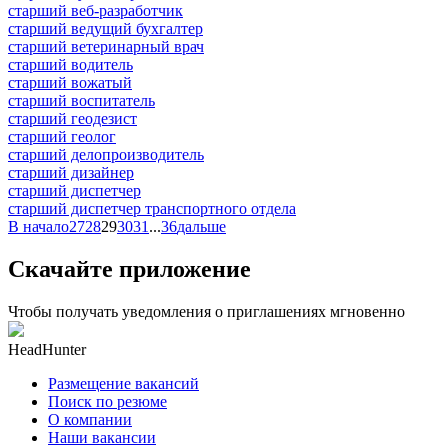
старший веб-разработчик
старший ведущий бухгалтер
старший ветеринарный врач
старший водитель
старший вожатый
старший воспитатель
старший геодезист
старший геолог
старший делопроизводитель
старший дизайнер
старший диспетчер
старший диспетчер транспортного отдела
В начало
27
28
29
30
31
...
36
дальше
Скачайте приложение
Чтобы получать уведомления о приглашениях мгновенно
HeadHunter
Размещение вакансий
Поиск по резюме
О компании
Наши вакансии