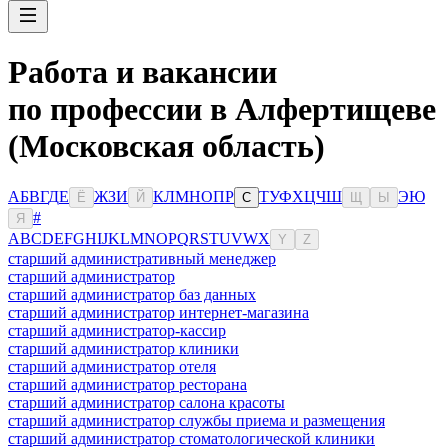
Работа и вакансии
по профессии в Алфертищеве
(Московская область)
А
Б
В
Г
Д
Е
Ж
З
И
К
Л
М
Н
О
П
Р
Т
У
Ф
Х
Ц
Ч
Ш
Э
Ю
Ё
Й
С
Щ
Ы
#
Я
A
B
C
D
E
F
G
H
I
J
K
L
M
N
O
P
Q
R
S
T
U
V
W
X
Y
Z
старший административный менеджер
старший администратор
старший администратор баз данных
старший администратор интернет-магазина
старший администратор-кассир
старший администратор клиники
старший администратор отеля
старший администратор ресторана
старший администратор салона красоты
старший администратор службы приема и размещения
старший администратор стоматологической клиники