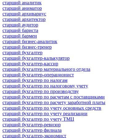
старший аналитик
старший аниматор
старший архивариус
старший архитектор
старший аудитор
старший бариста
старший бармен
старший бизнес-аналитик
старший бизнес-тренер
старший бухгалтер
старший бухгалтер-калькулятор
старший бухгалтер-кассир
старший бухгалтер материального отдела
старший бухгалтер-операционист
старший бухгалтер по налогам
старший бухгалтер по налоговому учету
старший бухгалтер по производству
старший бухгалтер по расчетам с поставщиками
старший бухгалтер по расчету заработной платы
старший бухгалтер по учету основных средств
старший бухгалтер по учету реализации
старший бухгалтер по учету ТМЦ
старший бухгалтер-ревизор
старший бухгалтер филиала
старший бухгалтер-экономист