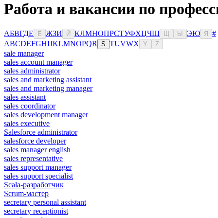
Работа и вакансии по профес
А
Б
В
Г
Д
Е
Ж
З
И
К
Л
М
Н
О
П
Р
С
Т
У
Ф
Х
Ц
Ч
Ш
Э
Ю
#
Ё
Й
Щ
Ы
Я
A
B
C
D
E
F
G
H
I
J
K
L
M
N
O
P
Q
R
T
U
V
W
X
S
Y
Z
sale manager
sales account manager
sales administrator
sales and marketing assistant
sales and marketing manager
sales assistant
sales coordinator
sales development manager
sales executive
Salesforce administrator
salesforce developer
sales manager english
sales representative
sales support manager
sales support specialist
Scala-разработчик
Scrum-мастер
secretary personal assistant
secretary receptionist