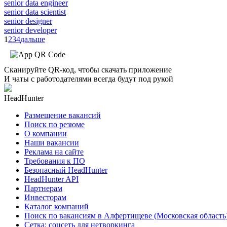
senior data engineer
senior data scientist
senior designer
senior developer
1
2
3
4
дальше
Сканируйте QR-код, чтобы скачать приложение
И чаты с работодателями всегда будут под рукой
HeadHunter
Размещение вакансий
Поиск по резюме
О компании
Наши вакансии
Реклама на сайте
Требования к ПО
Безопасный HeadHunter
HeadHunter API
Партнерам
Инвесторам
Каталог компаний
Поиск по вакансиям в Алфертищеве (Московская область
Сетка: соцсеть для нетворкинга