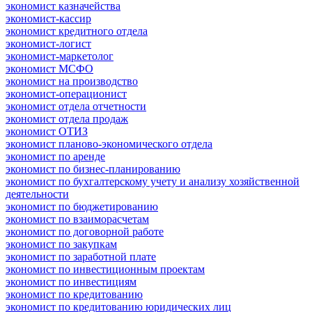
экономист казначейства
экономист-кассир
экономист кредитного отдела
экономист-логист
экономист-маркетолог
экономист МСФО
экономист на производство
экономист-операционист
экономист отдела отчетности
экономист отдела продаж
экономист ОТИЗ
экономист планово-экономического отдела
экономист по аренде
экономист по бизнес-планированию
экономист по бухгалтерскому учету и анализу хозяйственной
деятельности
экономист по бюджетированию
экономист по взаиморасчетам
экономист по договорной работе
экономист по закупкам
экономист по заработной плате
экономист по инвестиционным проектам
экономист по инвестициям
экономист по кредитованию
экономист по кредитованию юридических лиц