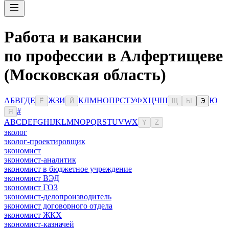
Работа и вакансии
по профессии в Алфертищеве
(Московская область)
А
Б
В
Г
Д
Е
Ж
З
И
К
Л
М
Н
О
П
Р
С
Т
У
Ф
Х
Ц
Ч
Ш
Ю
Ё
Й
Щ
Ы
Э
#
Я
A
B
C
D
E
F
G
H
I
J
K
L
M
N
O
P
Q
R
S
T
U
V
W
X
Y
Z
эколог
эколог-проектировщик
экономист
экономист-аналитик
экономист в бюджетное учреждение
экономист ВЭД
экономист ГОЗ
экономист-делопроизводитель
экономист договорного отдела
экономист ЖКХ
экономист-казначей