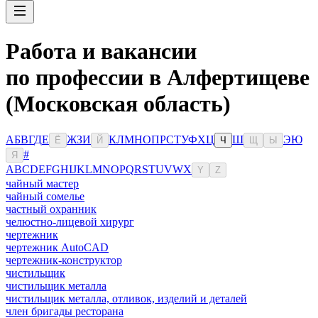
Работа и вакансии
по профессии в Алфертищеве
(Московская область)
А
Б
В
Г
Д
Е
Ж
З
И
К
Л
М
Н
О
П
Р
С
Т
У
Ф
Х
Ц
Ш
Э
Ю
Ё
Й
Ч
Щ
Ы
#
Я
A
B
C
D
E
F
G
H
I
J
K
L
M
N
O
P
Q
R
S
T
U
V
W
X
Y
Z
чайный мастер
чайный сомелье
частный охранник
челюстно-лицевой хирург
чертежник
чертежник AutoCAD
чертежник-конструктор
чистильщик
чистильщик металла
чистильщик металла, отливок, изделий и деталей
член бригады ресторана