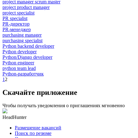
project manager scrum master
project product manager
project specialist
PR specialist
PR-директор
PR-менеджер
purchasing manager
purchasing specialist
Python backend developer
Python developer
Python/Django developer
Python engineer
python team lead
Python-разработчик
1
2
Скачайте приложение
Чтобы получать уведомления о приглашениях мгновенно
HeadHunter
Размещение вакансий
Поиск по резюме