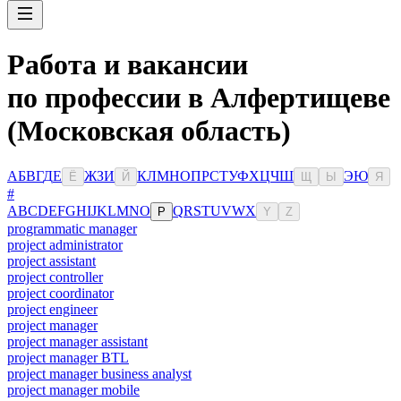
Работа и вакансии
по профессии в Алфертищеве
(Московская область)
А
Б
В
Г
Д
Е
Ж
З
И
К
Л
М
Н
О
П
Р
С
Т
У
Ф
Х
Ц
Ч
Ш
Э
Ю
Ё
Й
Щ
Ы
Я
#
A
B
C
D
E
F
G
H
I
J
K
L
M
N
O
Q
R
S
T
U
V
W
X
P
Y
Z
programmatic manager
project administrator
project assistant
project controller
project coordinator
project engineer
project manager
project manager assistant
project manager BTL
project manager business analyst
project manager mobile