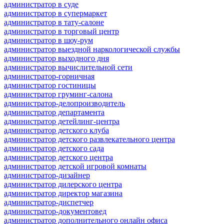
администратор в суде
администратор в супермаркет
администратор в тату-салоне
администратор в торговый центр
администратор в шоу-рум
администратор выездной наркологической службы
администратор выходного дня
администратор вычислительной сети
администратор-горничная
администратор гостиницы
администратор груминг-салона
администратор-делопроизводитель
администратор департамента
администратор детейлинг-центра
администратор детского клуба
администратор детского развлекательного центра
администратор детского сада
администратор детского центра
администратор детской игровой комнаты
администратор-дизайнер
администратор дилерского центра
администратор директор магазина
администратор-диспетчер
администратор-документовед
администратор дополнительного онлайн офиса