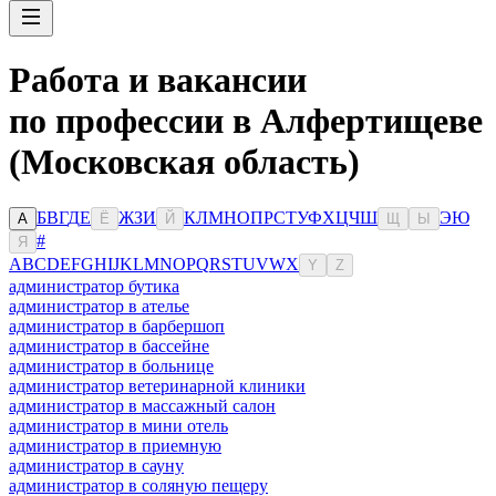
Работа и вакансии
по профессии в Алфертищеве
(Московская область)
Б
В
Г
Д
Е
Ж
З
И
К
Л
М
Н
О
П
Р
С
Т
У
Ф
Х
Ц
Ч
Ш
Э
Ю
А
Ё
Й
Щ
Ы
#
Я
A
B
C
D
E
F
G
H
I
J
K
L
M
N
O
P
Q
R
S
T
U
V
W
X
Y
Z
администратор бутика
администратор в ателье
администратор в барбершоп
администратор в бассейне
администратор в больнице
администратор ветеринарной клиники
администратор в массажный салон
администратор в мини отель
администратор в приемную
администратор в сауну
администратор в соляную пещеру