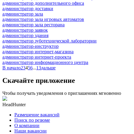
администратор дополнительного офиса
администратор доставки
администратор зала
администратор зала игровых автоматов
администратор зала ресторана
администратор заявок
администратор здания
администратор зуботехнической лаборатории
администратор-инструктор
администратор интернет-магазина
администратор интернет-проекта
администратор информационного центра
В начало
2
3
4
5
6
...
13
дальше
Скачайте приложение
Чтобы получать уведомления о приглашениях мгновенно
HeadHunter
Размещение вакансий
Поиск по резюме
О компании
Наши вакансии