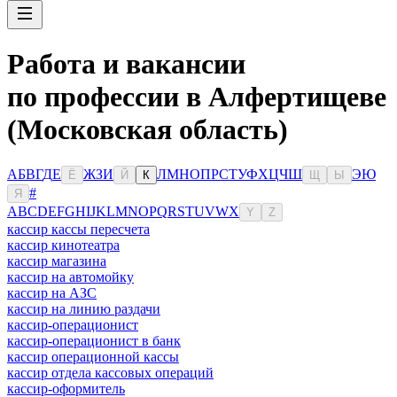
Работа и вакансии
по профессии в Алфертищеве
(Московская область)
А
Б
В
Г
Д
Е
Ж
З
И
Л
М
Н
О
П
Р
С
Т
У
Ф
Х
Ц
Ч
Ш
Э
Ю
Ё
Й
К
Щ
Ы
#
Я
A
B
C
D
E
F
G
H
I
J
K
L
M
N
O
P
Q
R
S
T
U
V
W
X
Y
Z
кассир кассы пересчета
кассир кинотеатра
кассир магазина
кассир на автомойку
кассир на АЗС
кассир на линию раздачи
кассир-операционист
кассир-операционист в банк
кассир операционной кассы
кассир отдела кассовых операций
кассир-оформитель