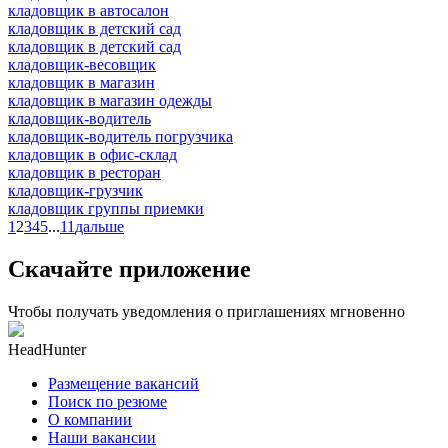
кладовщик в автосалон
кладовщик в детский сад
кладовщик в детский сад
кладовщик-весовщик
кладовщик в магазин
кладовщик в магазин одежды
кладовщик-водитель
кладовщик-водитель погрузчика
кладовщик в офис-склад
кладовщик в ресторан
кладовщик-грузчик
кладовщик группы приемки
1
2
3
4
5
...
11
дальше
Скачайте приложение
Чтобы получать уведомления о приглашениях мгновенно
HeadHunter
Размещение вакансий
Поиск по резюме
О компании
Наши вакансии