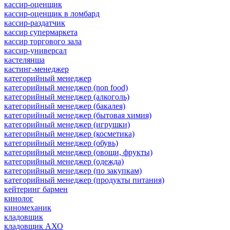
кассир-оценщик
кассир-оценщик в ломбард
кассир-раздатчик
кассир супермаркета
кассир торгового зала
кассир-универсал
кастелянша
кастинг-менеджер
категорийный менеджер
категорийный менеджер (non food)
категорийный менеджер (алкоголь)
категорийный менеджер (бакалея)
категорийный менеджер (бытовая химия)
категорийный менеджер (игрушки)
категорийный менеджер (косметика)
категорийный менеджер (обувь)
категорийный менеджер (овощи, фрукты)
категорийный менеджер (одежда)
категорийный менеджер (по закупкам)
категорийный менеджер (продукты питания)
кейтеринг бармен
кинолог
киномеханик
кладовщик
кладовщик АХО