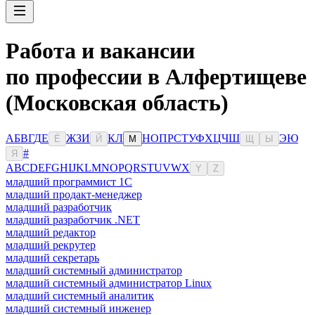
Работа и вакансии
по профессии в Алфертищеве
(Московская область)
А
Б
В
Г
Д
Е
Ж
З
И
К
Л
Н
О
П
Р
С
Т
У
Ф
Х
Ц
Ч
Ш
Э
Ю
Ё
Й
М
Щ
Ы
#
Я
A
B
C
D
E
F
G
H
I
J
K
L
M
N
O
P
Q
R
S
T
U
V
W
X
Y
Z
младший программист 1С
младший продакт-менеджер
младший разработчик
младший разработчик .NET
младший редактор
младший рекрутер
младший секретарь
младший системный администратор
младший системный администратор Linux
младший системный аналитик
младший системный инженер