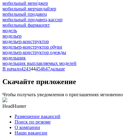
мобильный менеджер
мобильный мерчандайзер
мобильный продавец
мобильный продавец-кассир
мобильный фармацевт
модель
модельер
модельер-конструктор
модельер-конструктор обуви
модельер-конструктор одежды
модельщик
модельщик выплавляемых моделей
В начало
42
43
44
45
46
47
дальше
Скачайте приложение
Чтобы получать уведомления о приглашениях мгновенно
HeadHunter
Размещение вакансий
Поиск по резюме
О компании
Наши вакансии