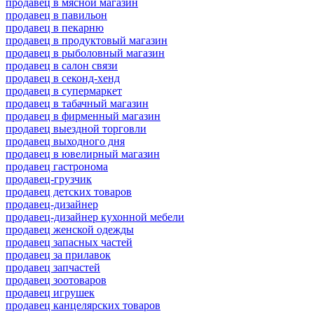
продавец в мясной магазин
продавец в павильон
продавец в пекарню
продавец в продуктовый магазин
продавец в рыболовный магазин
продавец в салон связи
продавец в секонд-хенд
продавец в супермаркет
продавец в табачный магазин
продавец в фирменный магазин
продавец выездной торговли
продавец выходного дня
продавец в ювелирный магазин
продавец гастронома
продавец-грузчик
продавец детских товаров
продавец-дизайнер
продавец-дизайнер кухонной мебели
продавец женской одежды
продавец запасных частей
продавец за прилавок
продавец запчастей
продавец зоотоваров
продавец игрушек
продавец канцелярских товаров