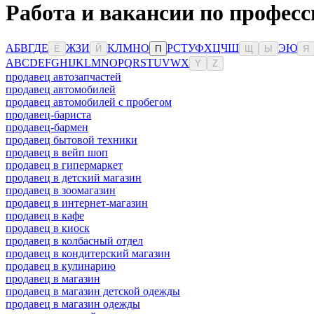
Работа и вакансии по профес
А
Б
В
Г
Д
Е
Ж
З
И
К
Л
М
Н
О
Р
С
Т
У
Ф
Х
Ц
Ч
Ш
Э
Ю
Ё
Й
П
Щ
Ы
Я
A
B
C
D
E
F
G
H
I
J
K
L
M
N
O
P
Q
R
S
T
U
V
W
X
Y
Z
продавец автозапчастей
продавец автомобилей
продавец автомобилей с пробегом
продавец-бариста
продавец-бармен
продавец бытовой техники
продавец в вейп шоп
продавец в гипермаркет
продавец в детский магазин
продавец в зоомагазин
продавец в интернет-магазин
продавец в кафе
продавец в киоск
продавец в колбасный отдел
продавец в кондитерский магазин
продавец в кулинарию
продавец в магазин
продавец в магазин детской одежды
продавец в магазин одежды