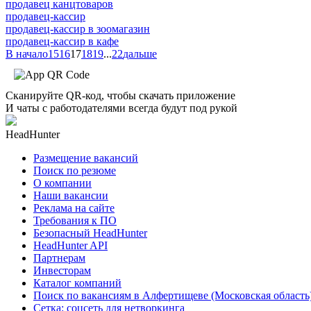
продавец канцтоваров
продавец-кассир
продавец-кассир в зоомагазин
продавец-кассир в кафе
В начало
15
16
17
18
19
...
22
дальше
Сканируйте QR-код, чтобы скачать приложение
И чаты с работодателями всегда будут под рукой
HeadHunter
Размещение вакансий
Поиск по резюме
О компании
Наши вакансии
Реклама на сайте
Требования к ПО
Безопасный HeadHunter
HeadHunter API
Партнерам
Инвесторам
Каталог компаний
Поиск по вакансиям в Алфертищеве (Московская область
Сетка: соцсеть для нетворкинга