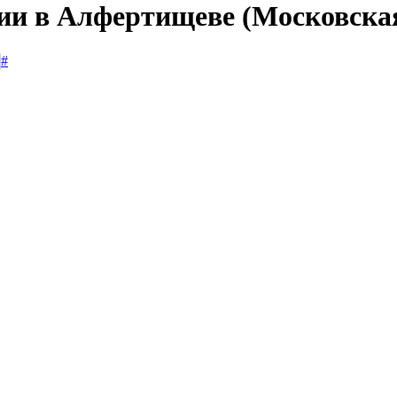
сии в Алфертищеве (Московская
#