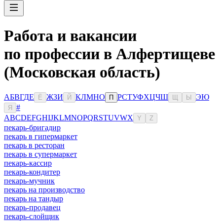
Работа и вакансии
по профессии в Алфертищеве
(Московская область)
А
Б
В
Г
Д
Е
Ж
З
И
К
Л
М
Н
О
Р
С
Т
У
Ф
Х
Ц
Ч
Ш
Э
Ю
Ё
Й
П
Щ
Ы
#
Я
A
B
C
D
E
F
G
H
I
J
K
L
M
N
O
P
Q
R
S
T
U
V
W
X
Y
Z
пекарь-бригадир
пекарь в гипермаркет
пекарь в ресторан
пекарь в супермаркет
пекарь-кассир
пекарь-кондитер
пекарь-мучник
пекарь на производство
пекарь на тандыр
пекарь-продавец
пекарь-слойщик