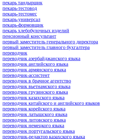
пекарь тандырщик
пекарь-тестовод
пекарь-тестомес
пекарь-универсал
пекарь-формовщик
пекарь хлебобулочных изделий
пенсионный консультант
первый заместитель генерального директора
первый заместитель главного бухгалтера
переводчик
переводчик азербайджанского языка
переводчик английского языка
переводчик армянского языка
переводчик-ассистент
переводчик в брачное агентство
переводчик вьетнамского языка
переводчик грузинского языка
переводчик казахского языка
переводчик китайского и английского языков
переводчик корейского языка
переводчик латышского языка
переводчик литовского языка
переводчик немецкого языка
переводчик португальского языка
переводчик-редактор казахского языка