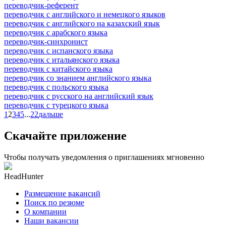
переводчик-референт
переводчик с английского и немецкого языков
переводчик с английского на казахский язык
переводчик с арабского языка
переводчик-синхронист
переводчик с испанского языка
переводчик с итальянского языка
переводчик с китайского языка
переводчик со знанием английского языка
переводчик с польского языка
переводчик с русского на английский язык
переводчик с турецкого языка
1
2
3
4
5
...
22
дальше
Скачайте приложение
Чтобы получать уведомления о приглашениях мгновенно
HeadHunter
Размещение вакансий
Поиск по резюме
О компании
Наши вакансии