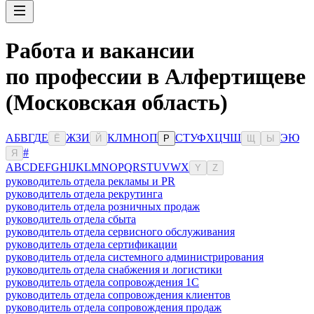
Работа и вакансии
по профессии в Алфертищеве
(Московская область)
А
Б
В
Г
Д
Е
Ж
З
И
К
Л
М
Н
О
П
С
Т
У
Ф
Х
Ц
Ч
Ш
Э
Ю
Ё
Й
Р
Щ
Ы
#
Я
A
B
C
D
E
F
G
H
I
J
K
L
M
N
O
P
Q
R
S
T
U
V
W
X
Y
Z
руководитель отдела рекламы и PR
руководитель отдела рекрутинга
руководитель отдела розничных продаж
руководитель отдела сбыта
руководитель отдела сервисного обслуживания
руководитель отдела сертификации
руководитель отдела системного администрирования
руководитель отдела снабжения и логистики
руководитель отдела сопровождения 1С
руководитель отдела сопровождения клиентов
руководитель отдела сопровождения продаж