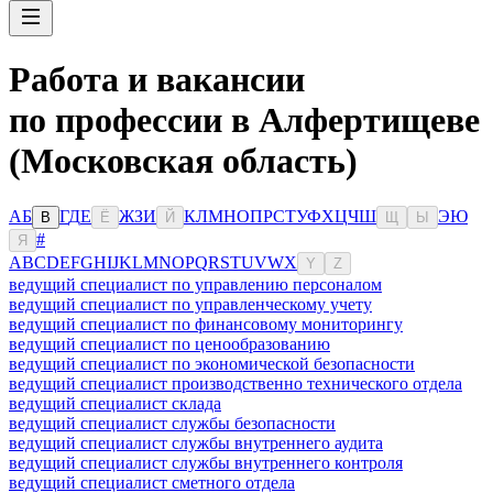
Работа и вакансии
по профессии в Алфертищеве
(Московская область)
А
Б
Г
Д
Е
Ж
З
И
К
Л
М
Н
О
П
Р
С
Т
У
Ф
Х
Ц
Ч
Ш
Э
Ю
В
Ё
Й
Щ
Ы
#
Я
A
B
C
D
E
F
G
H
I
J
K
L
M
N
O
P
Q
R
S
T
U
V
W
X
Y
Z
ведущий специалист по управлению персоналом
ведущий специалист по управленческому учету
ведущий специалист по финансовому мониторингу
ведущий специалист по ценообразованию
ведущий специалист по экономической безопасности
ведущий специалист производственно технического отдела
ведущий специалист склада
ведущий специалист службы безопасности
ведущий специалист службы внутреннего аудита
ведущий специалист службы внутреннего контроля
ведущий специалист сметного отдела