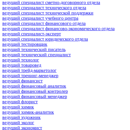
ведущий специалист сметно-договорного отдела
ведущий специалист технического отдела
ведущий специалист технической поддержки
ведущий специалист учебного центра
ведущий специалист финансового отдела
ведущий специалист финансово-экономического отдела
ведущий специалист-эксперт
ведущий специалист юридического отдела
ведущий тестировщик
ведущий технический писатель
ведущий технический специалист
ведущий технолог
ведущий товаровед
ведущий трейд-маркетолог
ведущий тренинг-менеджер
ведущий финансист
ведущий финансовый аналитик
ведущий финансовый контролер
ведущий финансовый менеджер
ведущий флорист
ведущий химик
ведущий химик-аналитик
ведущий художник
ведущий эколог
ведущий экономист