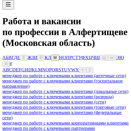
Работа и вакансии
по профессии в Алфертищеве
(Московская область)
А
Б
В
Г
Д
Е
Ж
З
И
К
Л
Н
О
П
Р
С
Т
У
Ф
Х
Ц
Ч
Ш
Э
Ю
Ё
Й
М
Щ
Ы
#
Я
A
B
C
D
E
F
G
H
I
J
K
L
M
N
O
P
Q
R
S
T
U
V
W
X
Y
Z
менеджер по работе с ключевыми клиентами (аптечные сети)
менеджер по работе с ключевыми клиентами (госпитальное
направление)
менеджер по работе с ключевыми клиентами (локальные сети)
менеджер по работе с ключевыми клиентами (розница)
менеджер по работе с ключевыми клиентами (сети)
менеджер по работе с ключевыми клиентами (торговые сети)
менеджер по работе с ключевыми клиентами (федеральные
сети)
менеджер по работе с ключевыми корпоративными клиентами
менеджер по работе с ключевыми партнерами