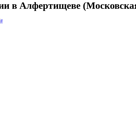
сии в Алфертищеве (Московская
#