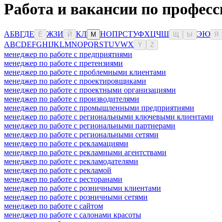
Работа и вакансии по профес
А
Б
В
Г
Д
Е
Ж
З
И
К
Л
Н
О
П
Р
С
Т
У
Ф
Х
Ц
Ч
Ш
Э
Ю
Ё
Й
М
Щ
Ы
Я
A
B
C
D
E
F
G
H
I
J
K
L
M
N
O
P
Q
R
S
T
U
V
W
X
Y
Z
менеджер по работе с предприятиями
менеджер по работе с претензиями
менеджер по работе с проблемными клиентами
менеджер по работе с проектировщиками
менеджер по работе с проектными организациями
менеджер по работе с производителями
менеджер по работе с промышленными предприятиями
менеджер по работе с региональными ключевыми клиентами
менеджер по работе с региональными партнерами
менеджер по работе с региональными сетями
менеджер по работе с рекламациями
менеджер по работе с рекламными агентствами
менеджер по работе с рекламодателями
менеджер по работе с рекламой
менеджер по работе с ресторанами
менеджер по работе с розничными клиентами
менеджер по работе с розничными сетями
менеджер по работе с сайтом
менеджер по работе с салонами красоты