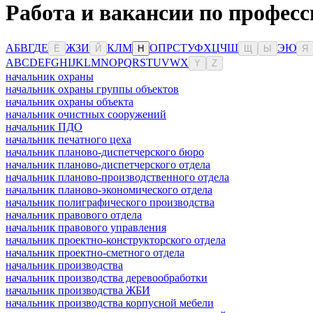
Работа и вакансии по профес
А
Б
В
Г
Д
Е
Ж
З
И
К
Л
М
О
П
Р
С
Т
У
Ф
Х
Ц
Ч
Ш
Э
Ю
Ё
Й
Н
Щ
Ы
Я
A
B
C
D
E
F
G
H
I
J
K
L
M
N
O
P
Q
R
S
T
U
V
W
X
Y
Z
начальник охраны
начальник охраны группы объектов
начальник охраны объекта
начальник очистных сооружений
начальник ПДО
начальник печатного цеха
начальник планово-диспетчерского бюро
начальник планово-диспетчерского отдела
начальник планово-производственного отдела
начальник планово-экономического отдела
начальник полиграфического производства
начальник правового отдела
начальник правового управления
начальник проектно-конструкторского отдела
начальник проектно-сметного отдела
начальник производства
начальник производства деревообработки
начальник производства ЖБИ
начальник производства корпусной мебели