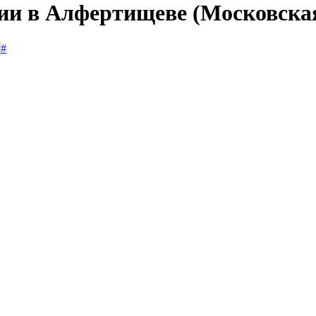
сии в Алфертищеве (Московская
#