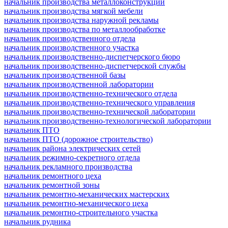
начальник производства металлоконструкций
начальник производства мягкой мебели
начальник производства наружной рекламы
начальник производства по металлообработке
начальник производственного отдела
начальник производственного участка
начальник производственно-диспетчерского бюро
начальник производственно-диспетчерской службы
начальник производственной базы
начальник производственной лаборатории
начальник производственно-технического отдела
начальник производственно-технического управления
начальник производственно-технической лаборатории
начальник производственно-технологической лаборатории
начальник ПТО
начальник ПТО (дорожное строительство)
начальник района электрических сетей
начальник режимно-секретного отдела
начальник рекламного производства
начальник ремонтного цеха
начальник ремонтной зоны
начальник ремонтно-механических мастерских
начальник ремонтно-механического цеха
начальник ремонтно-строительного участка
начальник рудника