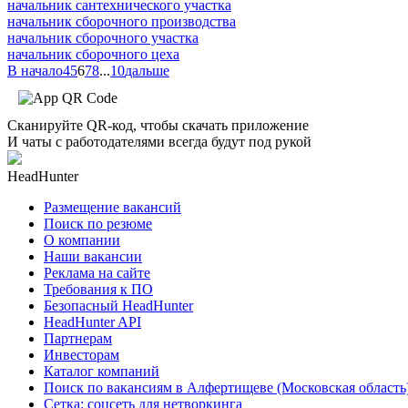
начальник сантехнического участка
начальник сборочного производства
начальник сборочного участка
начальник сборочного цеха
В начало
4
5
6
7
8
...
10
дальше
Сканируйте QR-код, чтобы скачать приложение
И чаты с работодателями всегда будут под рукой
HeadHunter
Размещение вакансий
Поиск по резюме
О компании
Наши вакансии
Реклама на сайте
Требования к ПО
Безопасный HeadHunter
HeadHunter API
Партнерам
Инвесторам
Каталог компаний
Поиск по вакансиям в Алфертищеве (Московская область
Сетка: соцсеть для нетворкинга