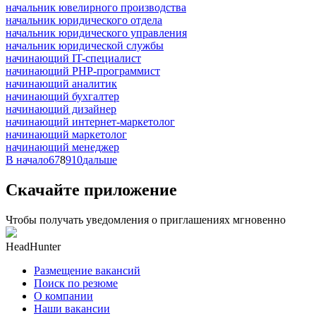
начальник ювелирного производства
начальник юридического отдела
начальник юридического управления
начальник юридической службы
начинающий IT-специалист
начинающий PHP-программист
начинающий аналитик
начинающий бухгалтер
начинающий дизайнер
начинающий интернет-маркетолог
начинающий маркетолог
начинающий менеджер
В начало
6
7
8
9
10
дальше
Скачайте приложение
Чтобы получать уведомления о приглашениях мгновенно
HeadHunter
Размещение вакансий
Поиск по резюме
О компании
Наши вакансии