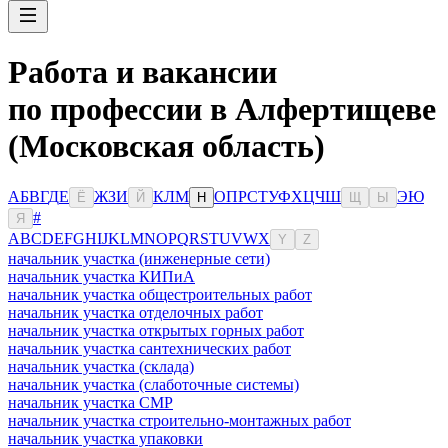
Работа и вакансии
по профессии в Алфертищеве
(Московская область)
А
Б
В
Г
Д
Е
Ж
З
И
К
Л
М
О
П
Р
С
Т
У
Ф
Х
Ц
Ч
Ш
Э
Ю
Ё
Й
Н
Щ
Ы
#
Я
A
B
C
D
E
F
G
H
I
J
K
L
M
N
O
P
Q
R
S
T
U
V
W
X
Y
Z
начальник участка (инженерные сети)
начальник участка КИПиА
начальник участка общестроительных работ
начальник участка отделочных работ
начальник участка открытых горных работ
начальник участка сантехнических работ
начальник участка (склада)
начальник участка (слаботочные системы)
начальник участка СМР
начальник участка строительно-монтажных работ
начальник участка упаковки