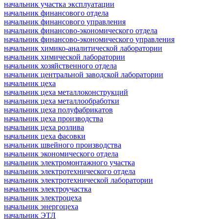
начальник участка эксплуатации
начальник финансового отдела
начальник финансового управления
начальник финансово-экономического отдела
начальник финансово-экономического управления
начальник химико-аналитической лаборатории
начальник химической лаборатории
начальник хозяйственного отдела
начальник центральной заводской лаборатории
начальник цеха
начальник цеха металлоконструкций
начальник цеха металлообработки
начальник цеха полуфабрикатов
начальник цеха производства
начальник цеха розлива
начальник цеха фасовки
начальник швейного производства
начальник экономического отдела
начальник электромонтажного участка
начальник электротехнического отдела
начальник электротехнической лаборатории
начальник электроучастка
начальник электроцеха
начальник энергоцеха
начальник ЭТЛ