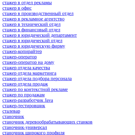
стажер в отдел рекламы
стажер в офис
стажер в производственный отдел
стажер в рекламное агентство
стажер в технический отдел
стажер в финансовый отдел
стажер в юридический департамент
стажер в юридический отдел
стажер в юридическую фирму
стажер-копирайтер
стажер-оператор
стажер-оператор на дому
стажер отдела качества
стажер отдела маркетинга
стажер отдела подбора персонала
стажер отдела продаж
стажер по контекстной рекламе
стажер по продажам
стажер-разработчик Java
стажер-тестировщик
сталевар
станочник
станочник деревообрабатывающих станков
станочник-универсал
станочник широкого профиля