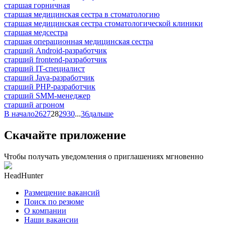
старшая горничная
старшая медицинская сестра в стоматологию
старшая медицинская сестра стоматологической клиники
старшая медсестра
старшая операционная медицинская сестра
старший Android-разработчик
старший frontend-разработчик
старший IT-специалист
старший Java-разработчик
старший PHP-разработчик
старший SMM-менеджер
старший агроном
В начало
26
27
28
29
30
...
36
дальше
Скачайте приложение
Чтобы получать уведомления о приглашениях мгновенно
HeadHunter
Размещение вакансий
Поиск по резюме
О компании
Наши вакансии