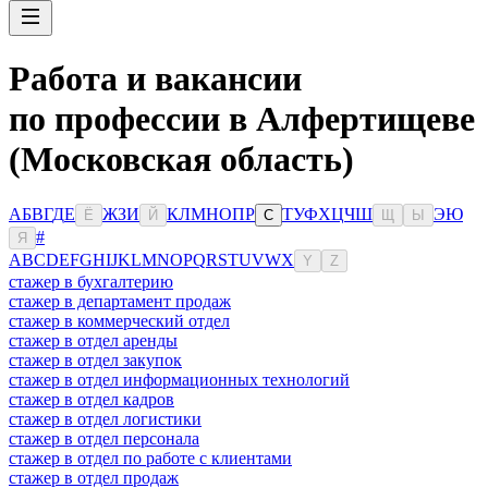
Работа и вакансии
по профессии в Алфертищеве
(Московская область)
А
Б
В
Г
Д
Е
Ж
З
И
К
Л
М
Н
О
П
Р
Т
У
Ф
Х
Ц
Ч
Ш
Э
Ю
Ё
Й
С
Щ
Ы
#
Я
A
B
C
D
E
F
G
H
I
J
K
L
M
N
O
P
Q
R
S
T
U
V
W
X
Y
Z
стажер в бухгалтерию
стажер в департамент продаж
стажер в коммерческий отдел
стажер в отдел аренды
стажер в отдел закупок
стажер в отдел информационных технологий
стажер в отдел кадров
стажер в отдел логистики
стажер в отдел персонала
стажер в отдел по работе с клиентами
стажер в отдел продаж